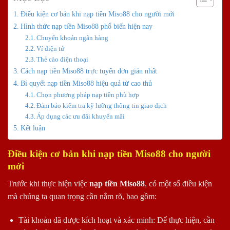
Điều kiện cơ bản khi nạp tiền Miso88 cho người mới
Hình thức nạp tiền Miso88 phổ biến hiện nay
Chuyển khoản ngân hàng
Ví điện tử
Thẻ cào điện thoại
Cách nạp tiền Miso88 trực tuyến đơn giản nhất
Bí quyết nạp tiền Miso88 hiệu quả từ cao thủ
Chọn phương pháp nạp tiền phù hợp
Đảm bảo kiểm tra kỹ lưỡng thông tin giao dịch
Áp dụng các ưu đãi khuyến mãi
Kết luận
Điều kiện cơ bản khi nạp tiền Miso88 cho người
mới
Trước khi thực hiện việc
nạp tiền Miso88
, có một số điều kiện
mà chúng ta quan trọng cần nắm rõ, bao gồm:
Tài khoản đã được kích hoạt và xác minh: Để thực hiện, cần