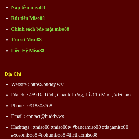
Nạp tiền miso88
Rút tiền Miso88
Chính sách bảo mật miso88
Trụ sỡ Miso88
Liên Hệ Miso88
Địa Chỉ
Website : https://buddy.ws/
Địa chỉ : 459 Ba Đình, Chánh Hưng, Hồ Chí Minh, Vietnam
Phone : 0918808768
Email :
contact@buddy.ws
Hashtags : #miso88 #miso88tv #bancamiso88 #dagamiso88
#xosomiso88 #nohumiso88 #thethaomiso88