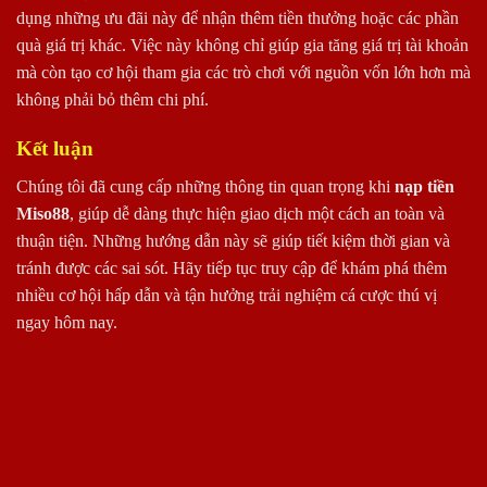
dụng những ưu đãi này để nhận thêm tiền thưởng hoặc các phần
quà giá trị khác. Việc này không chỉ giúp gia tăng giá trị tài khoản
mà còn tạo cơ hội tham gia các trò chơi với nguồn vốn lớn hơn mà
không phải bỏ thêm chi phí.
Kết luận
Chúng tôi đã cung cấp những thông tin quan trọng khi
nạp tiền
Miso88
, giúp dễ dàng thực hiện giao dịch một cách an toàn và
thuận tiện. Những hướng dẫn này sẽ giúp tiết kiệm thời gian và
tránh được các sai sót. Hãy tiếp tục truy cập để khám phá thêm
nhiều cơ hội hấp dẫn và tận hưởng trải nghiệm cá cược thú vị
ngay hôm nay.