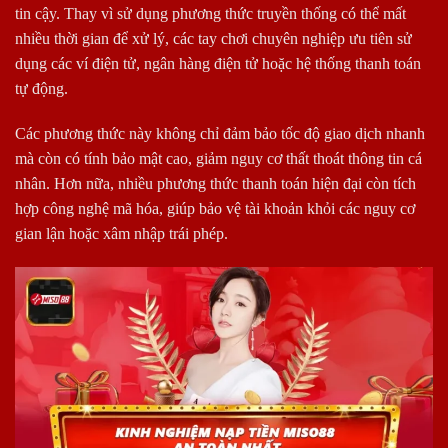
tin cậy. Thay vì sử dụng phương thức truyền thống có thể mất
nhiều thời gian để xử lý, các tay chơi chuyên nghiệp ưu tiên sử
dụng các ví điện tử, ngân hàng điện tử hoặc hệ thống thanh toán
tự động.
Các phương thức này không chỉ đảm bảo tốc độ giao dịch nhanh
mà còn có tính bảo mật cao, giảm nguy cơ thất thoát thông tin cá
nhân. Hơn nữa, nhiều phương thức thanh toán hiện đại còn tích
hợp công nghệ mã hóa, giúp bảo vệ tài khoản khỏi các nguy cơ
gian lận hoặc xâm nhập trái phép.